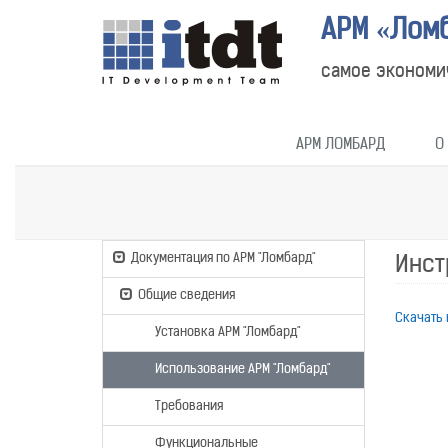
АРМ «Лом
самое экономи
АРМ ЛОМБАРД
О
Документация по АРМ "Ломбард"
Инст
Общие сведения
Скачать 
Установка АРМ "Ломбард"
Использование АРМ "Ломбард"
Требования
Функциональные