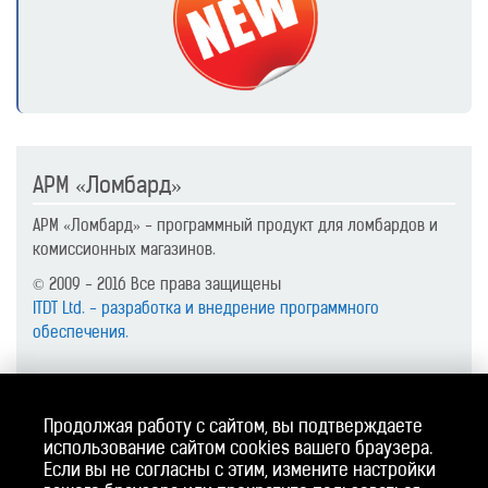
АРМ «Ломбард»
АРМ «Ломбард» - программный продукт для ломбардов и
комиссионных магазинов.
© 2009 - 2016 Все права защищены
ITDT Ltd. - разработка и внедрение программного
обеспечения.
Контакты
Продолжая работу с сайтом, вы подтверждаете
610017, г. Киров (обл.), ул. Горького, д. 5, офис 709, тел.
использование сайтом cookies вашего браузера.
8(8332) 76-12-20
Если вы не согласны с этим, измените настройки