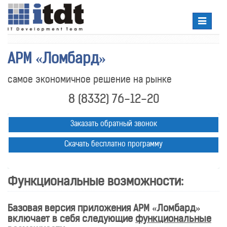
Toggle
navigatio
АРМ «Ломбард»
самое экономичное решение на рынке
8 (8332) 76-12-20
Заказать обратный звонок
Скачать бесплатно программу
Функциональные возможности:
Базовая версия приложения АРМ «Ломбард»
включает в себя следующие
функциональные