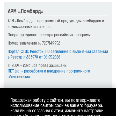
АРМ «Ломбард»
АРМ «Ломбард» - программный продукт для ломбардов и
комиссионных магазинов.
Оператор единого реестра российских программ
Номер заявления № 7257149952
Портал ФГИС Реестры ПО заявление о включении сведении
в Реестр №363979 от 06.05.2026
© 2009 - 2026 Все права защищены
ITDT Ltd. - разработка и внедрение программного
обеспечения.
Контакты
Продолжая работу с сайтом, вы подтверждаете
610017, г. Киров (обл.), ул. Горького, д. 5, офис 709, тел.
использование сайтом cookies вашего браузера.
8(8332) 76-12-20
Если вы не согласны с этим, измените настройки
Email:
info@itdt.ru